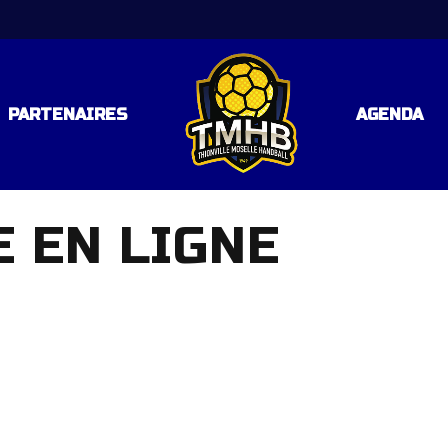
PARTENAIRES
AGENDA
E EN LIGNE
LE 3
 RÉGIONALE – POULE 2
AL
AL
TAL (C57)