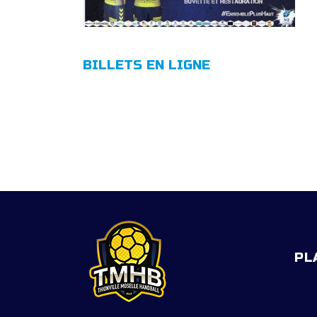
EQUIPE -13 ANS (1) REGIONAL
BILLETS EN LIGNE
EQUIPE -13 ANS (2) DEPARTEM
EQUIPE -11 ANS (1)
EQUIPE -11 ANS (2)
EQUIPE -9 ANS
EQUIPE PREMIERS PAS
PL