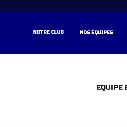
NOTRE CLUB
NOS ÉQUIPES
EQUIPE 1 – NATIONALE 1 – POU
EQUIPE ESPOIR – EXCELLENCE
EQUIPE 
EQUIPE -18 ANS ELITE RÉGION
EQUIPE -15 ANS ELITE REGION
EQUIPE – 15 ANS DEPARTEMEN