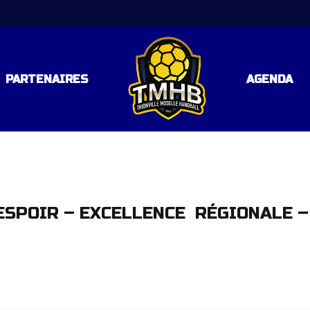
PARTENAIRES
AGENDA
LE 3
 RÉGIONALE – POULE 2
ESPOIR – EXCELLENCE RÉGIONALE –
AL
AL
TAL (C57)