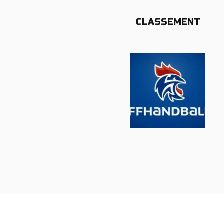
CLASSEMENT
EQUIPE -13 ANS (1) REGIONAL
EQUIPE -13 ANS (2) DEPARTEM
EQUIPE -11 ANS (1)
EQUIPE -11 ANS (2)
EQUIPE -9 ANS
EQUIPE PREMIERS PAS