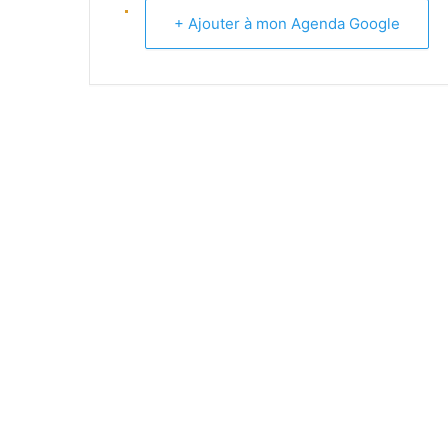
+ Ajouter à mon Agenda Google
EQUIPE -13 ANS (1) REGIONAL
EQUIPE -13 ANS (2) DEPARTEM
EQUIPE -11 ANS (1)
EQUIPE -11 ANS (2)
EQUIPE -9 ANS
EQUIPE PREMIERS PAS