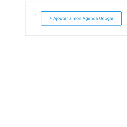
EQUIPE -13 ANS (1) REGIONAL
+ Ajouter à mon Agenda Google
EQUIPE -13 ANS (2) DEPARTEM
EQUIPE -11 ANS (1)
EQUIPE -11 ANS (2)
EQUIPE -9 ANS
EQUIPE PREMIERS PAS