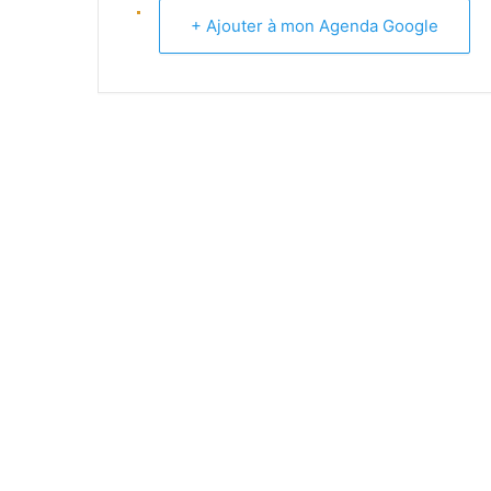
+ Ajouter à mon Agenda Google
EQUIPE -13 ANS (1) REGIONAL
EQUIPE -13 ANS (2) DEPARTEM
EQUIPE -11 ANS (1)
EQUIPE -11 ANS (2)
EQUIPE -9 ANS
EQUIPE PREMIERS PAS