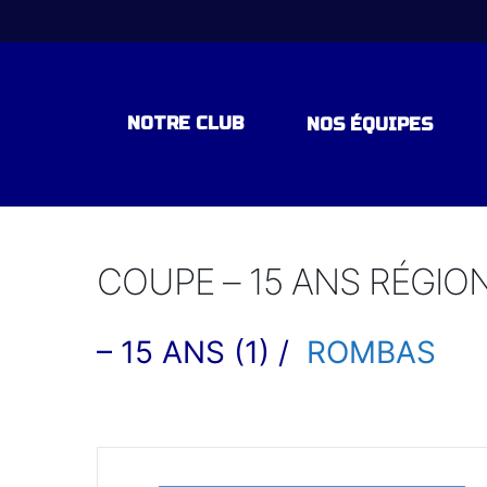
NOTRE CLUB
NOS ÉQUIPES
EQUIPE 1 – NATIONALE 1 – POU
COUPE – 15 ANS RÉGION
EQUIPE ESPOIR – EXCELLENCE
– 15 ANS (1) /
ROMBAS
EQUIPE -18 ANS ELITE RÉGION
EQUIPE -15 ANS ELITE REGION
EQUIPE – 15 ANS DEPARTEMEN