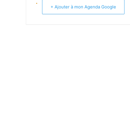
+ Ajouter à mon Agenda Google
EQUIPE -13 ANS (1) REGIONAL
EQUIPE -13 ANS (2) DEPARTEM
EQUIPE -11 ANS (1)
EQUIPE -11 ANS (2)
EQUIPE -9 ANS
EQUIPE PREMIERS PAS