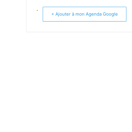
+ Ajouter à mon Agenda Google
EQUIPE -13 ANS (1) REGIONAL
EQUIPE -13 ANS (2) DEPARTEM
EQUIPE -11 ANS (1)
EQUIPE -11 ANS (2)
EQUIPE -9 ANS
EQUIPE PREMIERS PAS