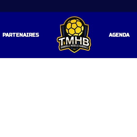
PARTENAIRES
AGENDA
LE 3
 RÉGIONALE – POULE 2
AL
AL
TAL (C57)