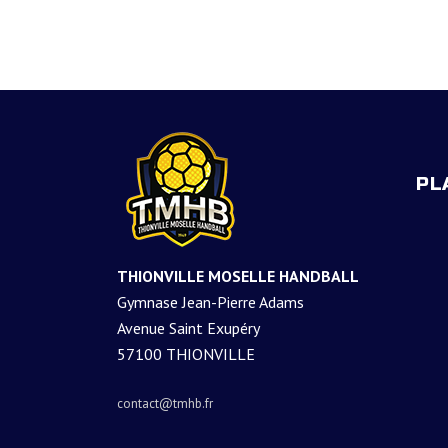
EQUIPE -13 ANS (1) REGIONAL
EQUIPE -13 ANS (2) DEPARTEM
EQUIPE -11 ANS (1)
PL
EQUIPE -11 ANS (2)
EQUIPE -9 ANS
THIONVILLE MOSELLE HANDBALL
EQUIPE PREMIERS PAS
Gymnase Jean-Pierre Adams
Avenue Saint Exupéry
57100 THIONVILLE
contact@tmhb.fr