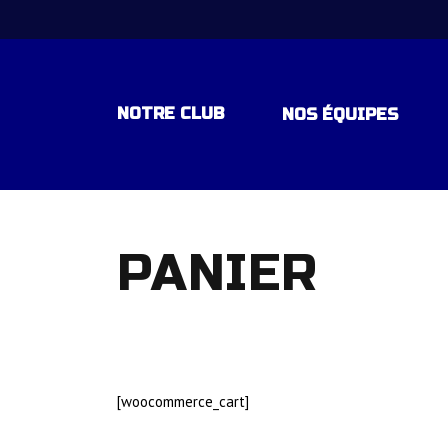
NOTRE CLUB
NOS ÉQUIPES
EQUIPE 1 – NATIONALE 1 – POU
PANIER
EQUIPE ESPOIR – EXCELLENCE
EQUIPE -18 ANS ELITE RÉGION
EQUIPE -15 ANS ELITE REGION
[woocommerce_cart]
EQUIPE – 15 ANS DEPARTEMEN