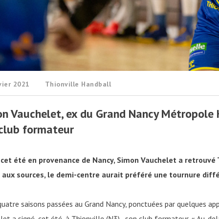
vier 2021
Thionville Handball
n Vauchelet, ex du Grand Nancy Métropole Ha
club formateur
́ cet été en provenance de Nancy, Simon Vauchelet a retrouvé
 aux sources, le demi-centre aurait préféré une tournure diff
 quatre saisons passées au Grand Nancy, ponctuées par quelques ap
et a signé, cet été, à Thionville (N3) , son club formateur. « Au-de