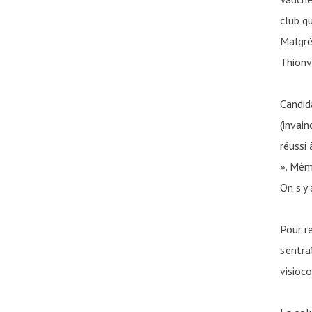
club qu
Malgré
Thionvi
Candid
(invain
réuss
». Mêm
On s’y 
Pour r
s’entra
visioc