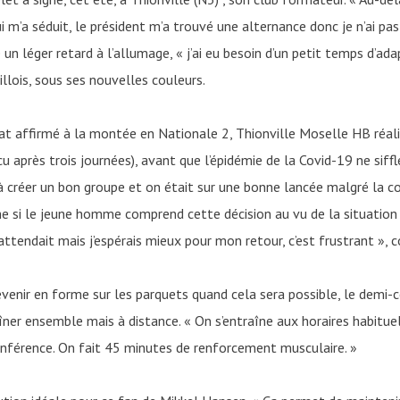
i m’a séduit, le président m’a trouvé une alternance donc je n’ai pa
 un léger retard à l’allumage, « j’ai eu besoin d’un petit temps d’ada
llois, sous ses nouvelles couleurs.
at affirmé à la montée en Nationale 2, Thionville Moselle HB ré
cu après trois journées), avant que l’épidémie de la Covid-19 ne siff
i à créer un bon groupe et on était sur une bonne lancée malgré
e si le jeune homme comprend cette décision au vu de la situation sa
attendait mais j’espérais mieux pour mon retour, c’est frustrant », 
evenir en forme sur les parquets quand cela sera possible, le demi-
îner ensemble mais à distance. « On s’entraîne aux horaires habituel
onférence. On fait 45 minutes de renforcement musculaire. »