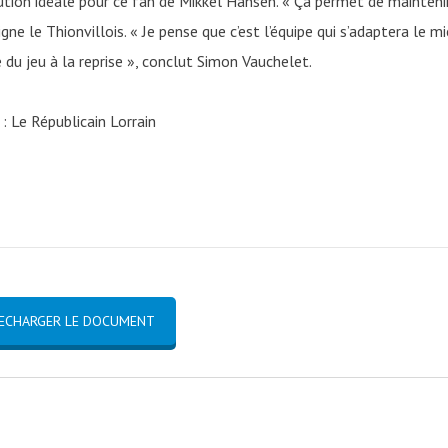
ution idéale pour ce fan de Mikkel Hansen. « Ça permet de mainteni
igne le Thionvillois. « Je pense que c’est l’équipe qui s’adaptera le m
e du jeu à la reprise », conclut Simon Vauchelet.
: Le Républicain Lorrain
ECHARGER LE DOCUMENT