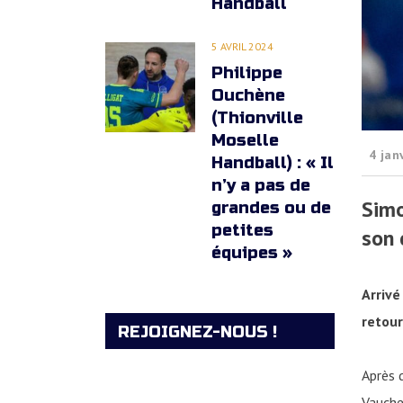
Handball
5 AVRIL 2024
Philippe
Ouchène
(Thionville
Moselle
4 jan
Handball) : « Il
n’y a pas de
Simo
grandes ou de
petites
son 
équipes »
Arrive
retour
REJOIGNEZ-NOUS !
Après
Vauchel