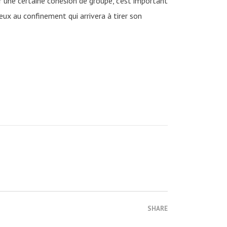
r une certaine cohésion de groupe, c’est important
ieux au confinement qui arrivera à tirer son
SHARE