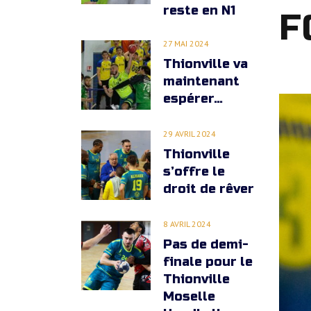
reste en N1
F
EQUIPE -13 ANS (1) REGIONAL
27 MAI 2024
Thionville va
EQUIPE -13 ANS (2) DEPARTEM
maintenant
espérer…
EQUIPE -11 ANS (1)
29 AVRIL 2024
EQUIPE -11 ANS (2)
Thionville
s’offre le
EQUIPE -9 ANS
droit de rêver
EQUIPE PREMIERS PAS
8 AVRIL 2024
Pas de demi-
finale pour le
Thionville
Moselle