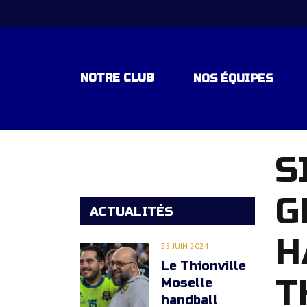
NOTRE CLUB
NOS ÉQUIPES
S
EQUIPE 1 – NATIONALE 1 – POU
G
EQUIPE ESPOIR – EXCELLENCE
ACTUALITÉS
EQUIPE -18 ANS ELITE RÉGION
H
25 JUIN 2024
Le Thionville
EQUIPE -15 ANS ELITE REGION
T
Moselle
handball
EQUIPE – 15 ANS DEPARTEMEN