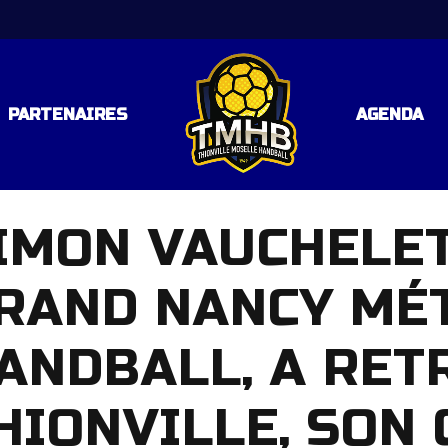
PARTENAIRES
AGENDA
IMON VAUCHELET
LE 3
RAND NANCY MÉ
 RÉGIONALE – POULE 2
AL
ANDBALL, A RET
AL
HIONVILLE, SON
TAL (C57)