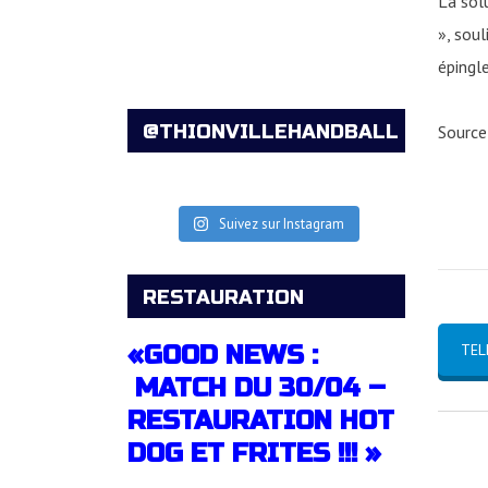
La sol
», soul
épingl
@THIONVILLEHANDBALL
Source 
Suivez sur Instagram
RESTAURATION
«GOOD NEWS :
TEL
MATCH DU 30/04 –
RESTAURATION HOT
DOG ET FRITES !!! »