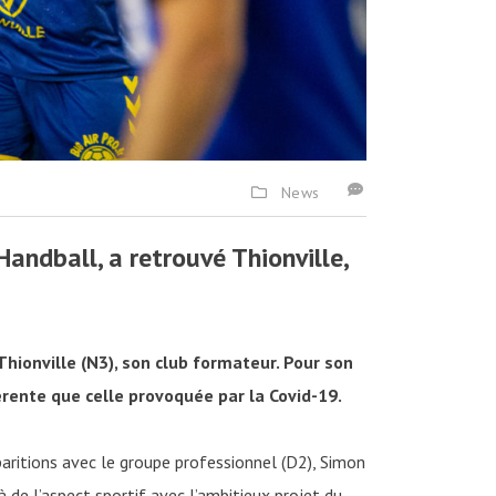
News
ndball, a retrouvé Thionville,
 Thionville (N3), son club formateur. Pour son
érente que celle provoquée par la Covid-19.
paritions avec le groupe professionnel (D2), Simon
là de l’aspect sportif avec l’ambitieux projet du