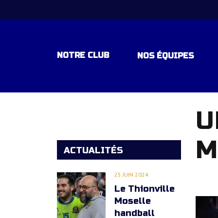
NOTRE CLUB
NOS ÉQUIPES
U
EQUIPE 1 – NATIONALE 1 – POU
M
EQUIPE ESPOIR – EXCELLENCE
ACTUALITÉS
EQUIPE -18 ANS ELITE RÉGION
25 JUIN 2024
Le Thionville
EQUIPE -15 ANS ELITE REGION
Moselle
handball
EQUIPE – 15 ANS DEPARTEMEN