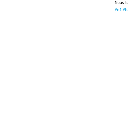
Nous l
#n1
#h