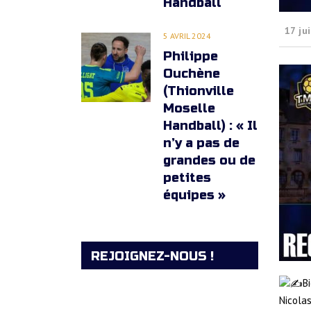
Handball
17 jui
5 AVRIL 2024
Philippe
Ouchène
(Thionville
Moselle
Handball) : « Il
n’y a pas de
grandes ou de
petites
équipes »
REJOIGNEZ-NOUS !
B
Nicola