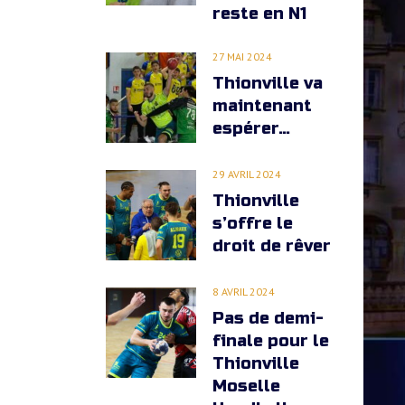
reste en N1
EQUIPE -13 ANS (1) REGIONAL
27 MAI 2024
Thionville va
EQUIPE -13 ANS (2) DEPARTEM
maintenant
espérer…
EQUIPE -11 ANS (1)
29 AVRIL 2024
EQUIPE -11 ANS (2)
Thionville
s’offre le
EQUIPE -9 ANS
droit de rêver
EQUIPE PREMIERS PAS
8 AVRIL 2024
Pas de demi-
finale pour le
Thionville
Moselle