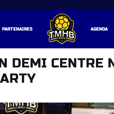
PARTENAIRES
AGENDA
N DEMI CENTRE 
LE 3
ARTY
 RÉGIONALE – POULE 2
AL
AL
TAL (C57)