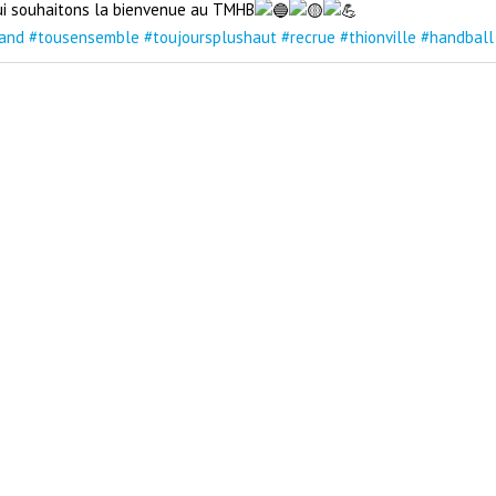
ui souhaitons la bienvenue au TMHB
and
#tousensemble
#toujoursplushaut
#recrue
#thionville
#handball